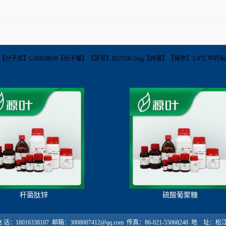
0-69-6【分子式】C40H58O9【分子量】【货号】B37256-5mg【纯度】【保存】2-8℃ 中药标
杆菌肽锌
硫酸葡聚糖
18016338107 邮箱：3008007412@qq.com 传真：86-021-55068248 地 址