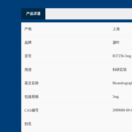
产品详请
产地
上海
品牌
源叶
B37256-5mg
货号
用途
科研实验
Bisandrograp
英文名称
5mg
包装规格
2699680-69-
CAS编号
别名