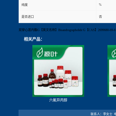
%
纯度
是否进口
否
双穿心莲内酯G【英文名称】Bisandrographolide G【CAS】269968
相关产品：
六氟异丙醇
联系人：李女士 电 话：