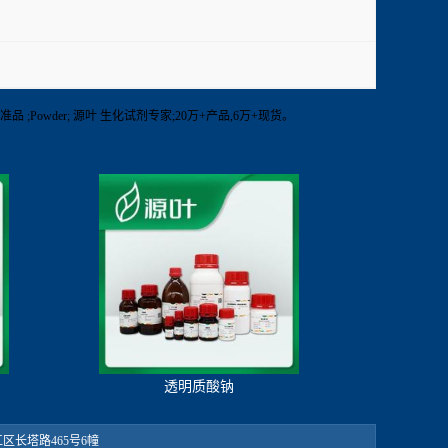
准品 ;Powder; 源叶 生化试剂专家;20万+产品,6万+现货。
透明质酸钠
：松江区长塔路465号6幢