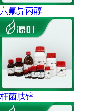
六氟异丙醇
杆菌肽锌