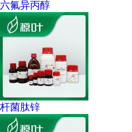
六氟异丙醇
杆菌肽锌