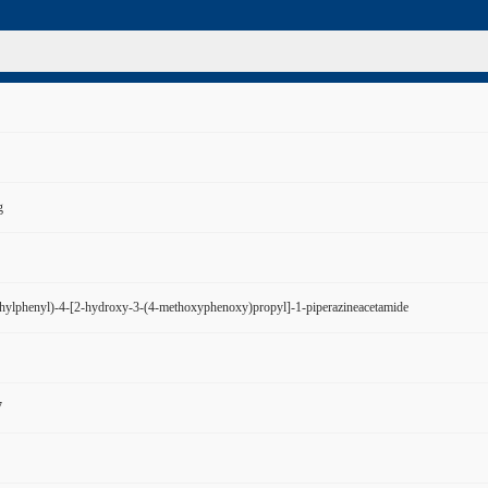
g
hylphenyl)-4-[2-hydroxy-3-(4-methoxyphenoxy)propyl]-1-piperazineacetamide
7