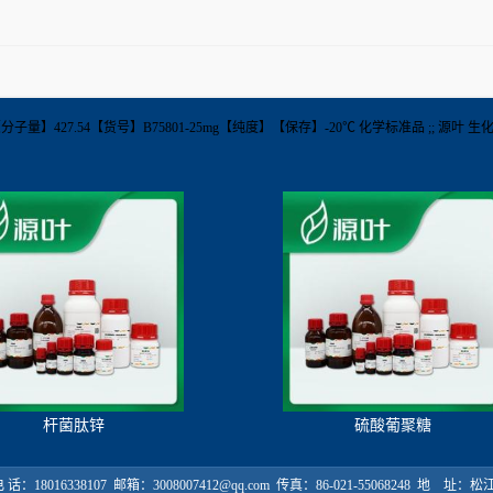
【分子量】427.54【货号】B75801-25mg【纯度】【保存】-20℃ 化学标准品 ;; 源叶 生
杆菌肽锌
硫酸葡聚糖
18016338107 邮箱：3008007412@qq.com 传真：86-021-55068248 地 址