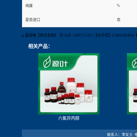
%
纯度
是否进口
否
p-雷诺嗪【英文名称】【CAS】1393717-45-7【分子式】C24H33N3O4
相关产品：
六氟异丙醇
联系人：李女士 电 话：