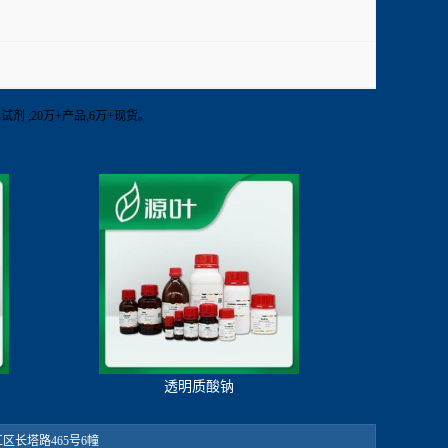
化试剂 ;20万+产品,6万+现货。
透明质酸钠
：松江区长塔路465号6幢