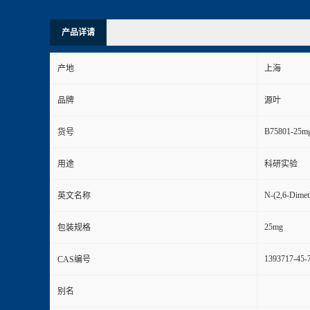
产品详请
产地
上海
品牌
源叶
B75801-25m
货号
用途
科研实验
N-(2,6-Dimet
英文名称
25mg
包装规格
1393717-45-
CAS编号
别名