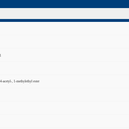
g
4-acetyl-, 1-methylethyl ester