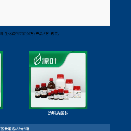
 源叶 生化试剂专家;20万+产品,6万+现货。
透明质酸钠
：松江区长塔路465号6幢