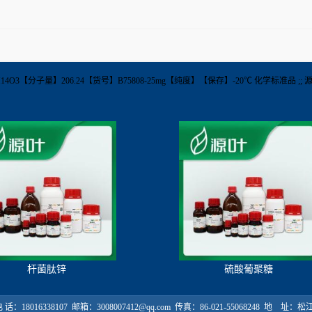
4O3【分子量】206.24【货号】B75808-25mg【纯度】【保存】-20℃ 化学标准品 ;;
杆菌肽锌
硫酸葡聚糖
18016338107 邮箱：3008007412@qq.com 传真：86-021-55068248 地 址