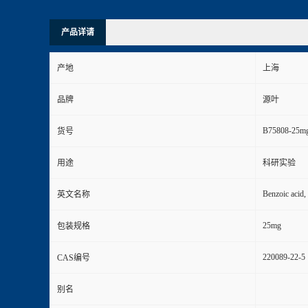
产品详请
产地
上海
品牌
源叶
B75808-25m
货号
用途
科研实验
Benzoic acid, 
英文名称
25mg
包装规格
220089-22-5
CAS编号
别名