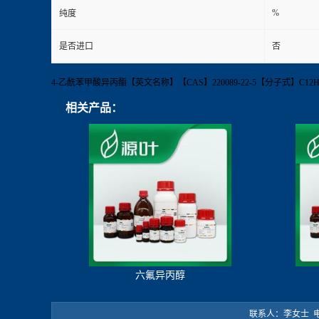
%
纯度
是否进口
否
4-乙酰苯甲酸异丙酯【英文名称】【CAS】220089-22-5【分子式】C12H1
相关产品：
六氟异丙醇
联系人：李女士 电 话：