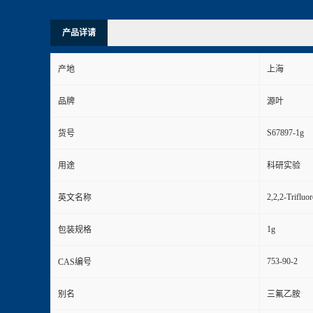
产品详请
产地
上海
品牌
源叶
S67897-1g
货号
用途
科研实验
2,2,2-Trifluo
英文名称
1g
包装规格
753-90-2
CAS编号
别名
三氟乙胺