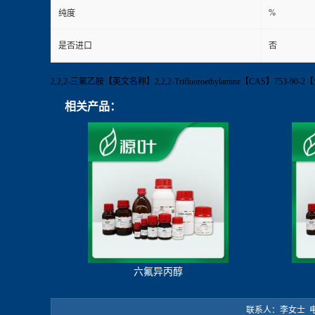
%
纯度
是否进口
否
2,2,2-三氟乙胺【英文名称】2,2,2-Trifluoroethylamine【CAS
相关产品：
六氟异丙醇
联系人：李女士 电 话：