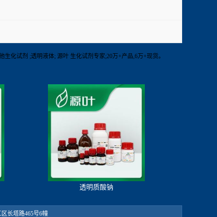
2-8℃ 其他生化试剂 ;透明液体; 源叶 生化试剂专家;20万+产品,6万+现货。
透明质酸钠
：松江区长塔路465号6幢