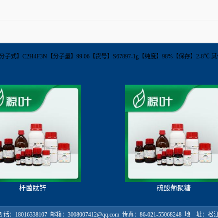
】753-90-2【分子式】C2H4F3N【分子量】99.06【货号】S67897-1g【纯度】98%【保存】
杆菌肽锌
硫酸葡聚糖
18016338107 邮箱：3008007412@qq.com 传真：86-021-55068248 地 址