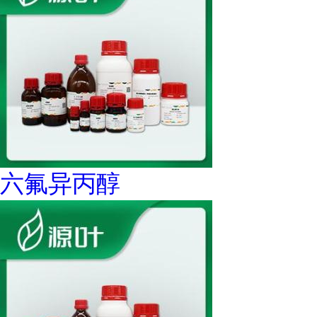
六氟异丙醇