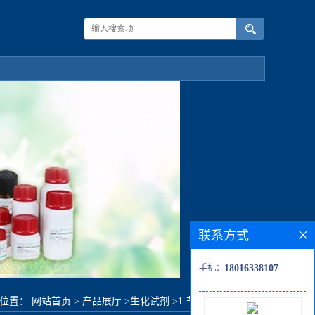
联系方式
手机：
18016338107
的位置：
网站首页
>
产品展厅
>
生化试剂
>
1-苄基-4-哌啶甲醇