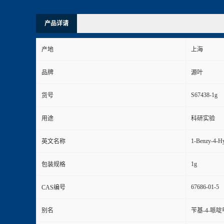
产品详请
产地
上海
品牌
源叶
S67438-1g
货号
用途
科研实验
1-Benzy-4-Hy
英文名称
1g
包装规格
67686-01-5
CAS编号
别名
苄基-4-哌