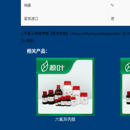
%
纯度
是否进口
否
1-苄基-4-哌啶甲醇【英文名称】1-Benzy-4-Hydroxymethylpiperi
万+现货。
相关产品：
六氟异丙醇