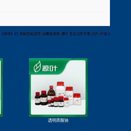
【纯度】98%【保存】RT 其他生化试剂 ;淡黄色液体; 源叶 生化试剂专家;20万+产品,6
透明质酸钠