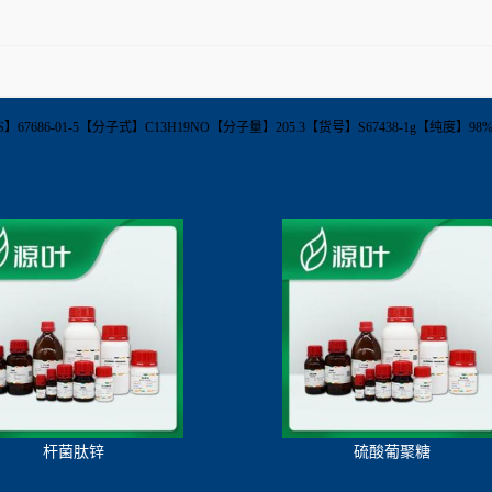
dine【CAS】67686-01-5【分子式】C13H19NO【分子量】205.3【货号】S67438-1g
杆菌肽锌
硫酸葡聚糖