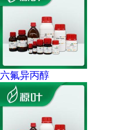
六氟异丙醇