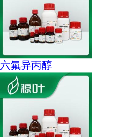
六氟异丙醇