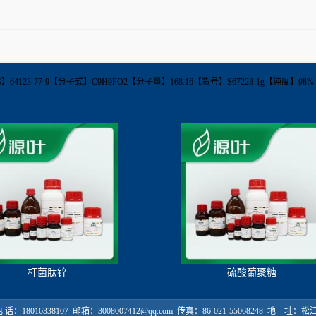
 ester【CAS】64123-77-9【分子式】C9H9FO2【分子量】168.16【货号】S67228-1g
杆菌肽锌
硫酸葡聚糖
18016338107 邮箱：3008007412@qq.com 传真：86-021-55068248 地 址