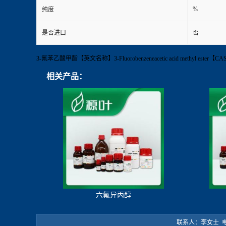
%
纯度
是否进口
否
3-氟苯乙酸甲酯【英文名称】3-Fluorobenzeneacetic acid methyl
相关产品：
六氟异丙醇
联系人：李女士 电 话：