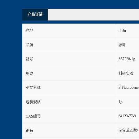
产品详请
产地
上海
品牌
源叶
S67228-1g
货号
用途
科研实验
3-Fluorobenze
英文名称
1g
包装规格
64123-77-9
CAS编号
别名
间氟苯乙酸