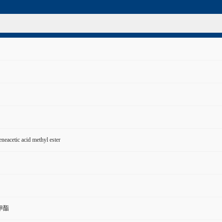
neacetic acid methyl ester
甲酯