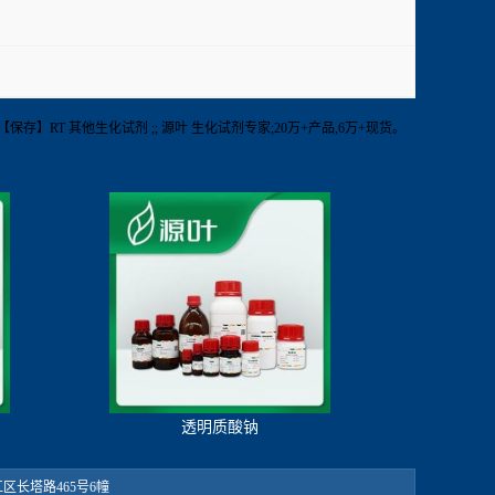
【纯度】98%【保存】RT 其他生化试剂 ;; 源叶 生化试剂专家;20万+产品,6万+现货。
透明质酸钠
：松江区长塔路465号6幢