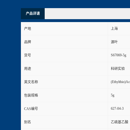
产品详请
产地
上海
品牌
源叶
S67069-5g
货号
用途
科研实验
(Ethylthio)Ac
英文名称
5g
包装规格
627-04-3
CAS编号
别名
乙硫基乙酸