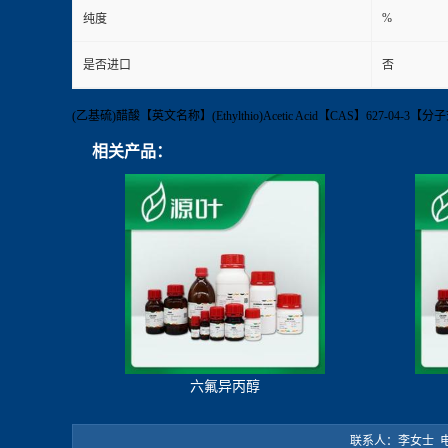
%
纯度
是否进口
否
(乙基硫)醋酸【英文名称】(Ethylthio)Acetic Acid【CAS】627-0
相关产品：
六氟异丙醇
联系人：李女士 电 话：