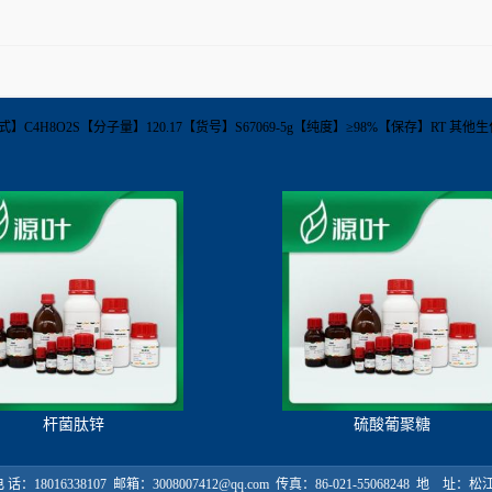
4-3【分子式】C4H8O2S【分子量】120.17【货号】S67069-5g【纯度】≥98%【保存】RT 
杆菌肽锌
硫酸葡聚糖
18016338107 邮箱：3008007412@qq.com 传真：86-021-55068248 地 址