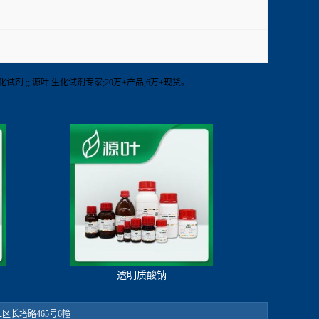
其他生化试剂 ;; 源叶 生化试剂专家;20万+产品,6万+现货。
透明质酸钠
：松江区长塔路465号6幢