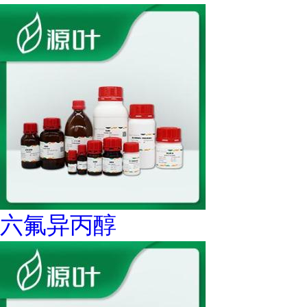
六氟异丙醇