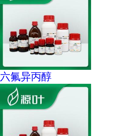
六氟异丙醇