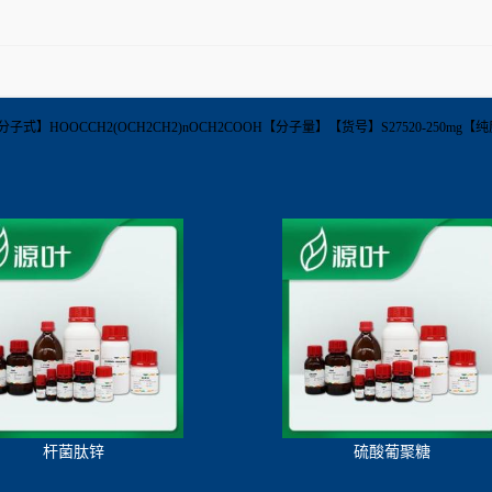
子式】HOOCCH2(OCH2CH2)nOCH2COOH【分子量】【货号】S27520-250mg【纯度
杆菌肽锌
硫酸葡聚糖