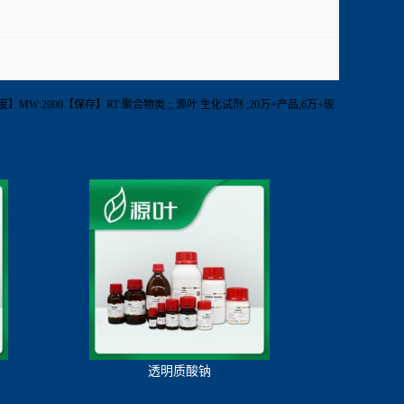
】MW:2000【保存】RT 聚合物类 ;; 源叶 生化试剂 ;20万+产品,6万+现
透明质酸钠