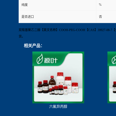
%
纯度
是否进口
否
双羧基聚乙二醇【英文名称】COOH-PEG-COOH【CAS】39927-08-7【分
货。
相关产品：
六氟异丙醇