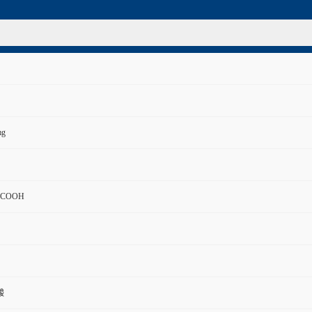
mg
-COOH
酸