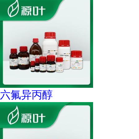
六氟异丙醇