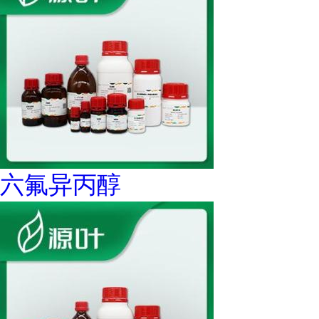
六氟异丙醇