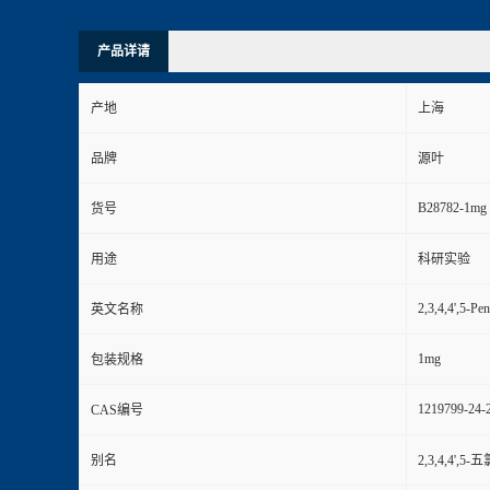
产品详请
产地
上海
品牌
源叶
B28782-1mg
货号
用途
科研实验
2,3,4,4',5-Pe
英文名称
1mg
包装规格
1219799-24-
CAS编号
别名
2,3,4,4',5-五