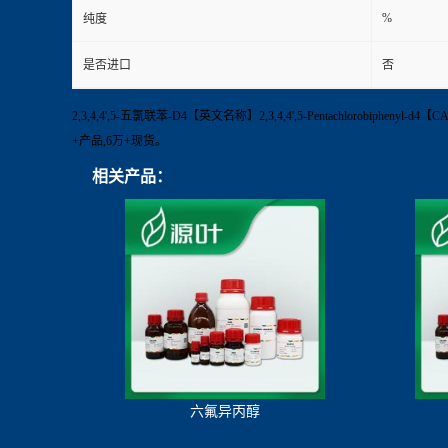
%
纯度
是否进口
否
2,3,4,4',5-五氯联苯-D4【英文名称】2,3,4,4',5-Pentachlorobiph
+产品,6万+现货。
相关产品：
六氟异丙醇