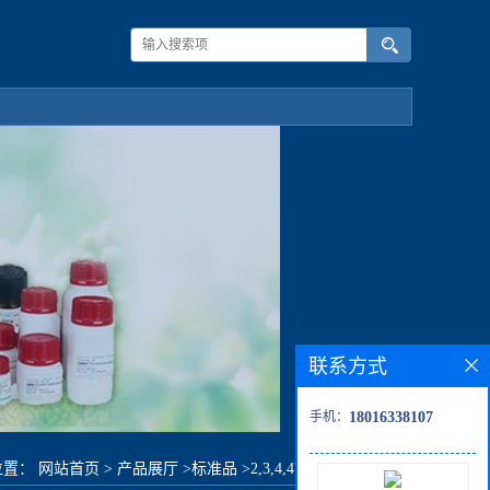
联系方式
手机：
18016338107
位置：
网站首页
>
产品展厅
>
标准品
>
2,3,4,4',5-五氯联苯-D4