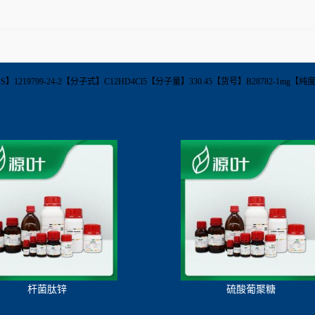
enyl-d4【CAS】1219799-24-2【分子式】C12HD4Cl5【分子量】330.45【货号】B28782-
杆菌肽锌
硫酸葡聚糖