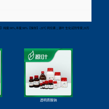
1mg【纯度】纯度:98%,丰度:98%【保存】-20℃ 同位素 ;; 源叶 生化试剂专家;20万
透明质酸钠