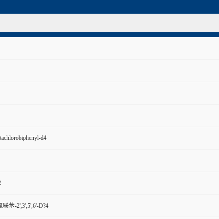
ntachlorobiphenyl-d4
2
氯联苯-2',3',5',6'-D?4