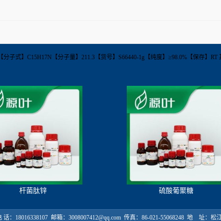
86-73-2【分子式】C15H17N【分子量】211.3【货号】S66440-1g【纯度】≥98.0%【保存
杆菌肽锌
硫酸葡聚糖
18016338107 邮箱：3008007412@qq.com 传真：86-021-55068248 地 址