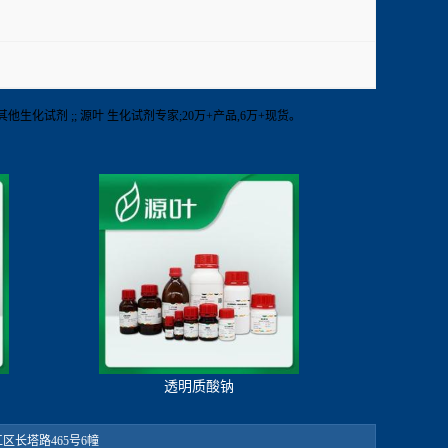
】RT 其他生化试剂 ;; 源叶 生化试剂专家;20万+产品,6万+现货。
透明质酸钠
：松江区长塔路465号6幢