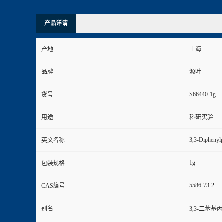
产品详请
产地
上海
品牌
源叶
S66440-1g
货号
用途
科研实验
3,3-Diphenyl
英文名称
1g
包装规格
5586-73-2
CAS编号
别名
3,3-二苯基