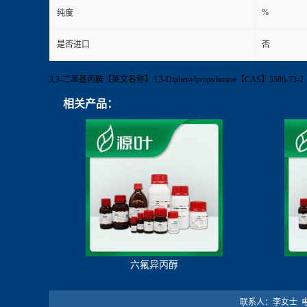
%
纯度
是否进口
否
3,3-二苯基丙胺【英文名称】3,3-Diphenylpropylamine【CAS】55
相关产品：
六氟异丙醇
联系人：李女士 电 话：