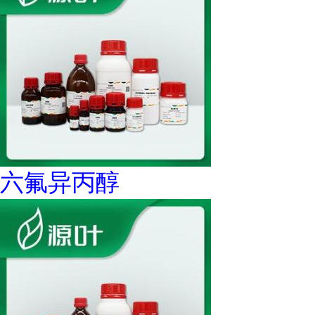
六氟异丙醇