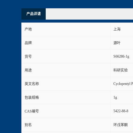
产品详请
产地
上海
品牌
源叶
S66286-1g
货号
用途
科研实验
Cyclopentyl 
英文名称
1g
包装规格
5422-88-8
CAS编号
别名
环戊苯酮