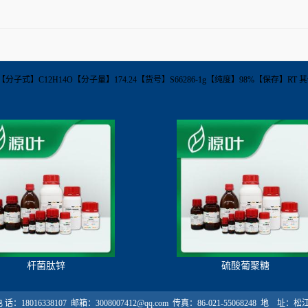
22-88-8【分子式】C12H14O【分子量】174.24【货号】S66286-1g【纯度】98%【保存
杆菌肽锌
硫酸葡聚糖
18016338107 邮箱：3008007412@qq.com 传真：86-021-55068248 地 址