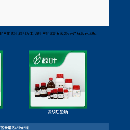
】RT 其他生化试剂 ;透明液体; 源叶 生化试剂专家;20万+产品,6万+现货。
透明质酸钠
：松江区长塔路465号6幢