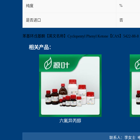
%
纯度
是否进口
否
苯基环戊基酮【英文名称】Cyclopentyl Phenyl Ketone【CAS】54
相关产品：
六氟异丙醇
联系人：李女士 电 话：