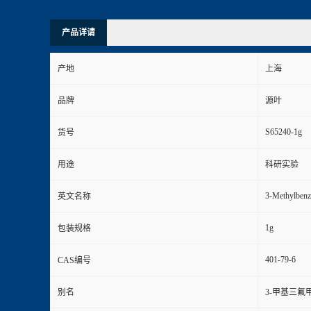
产品详请
产地
上海
品牌
源叶
S65240-1g
货号
用途
科研实验
3-Methylbenzo
英文名称
1g
包装规格
401-79-6
CAS编号
别名
3-甲基三氟