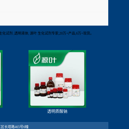
T 其他生化试剂 ;透明液体; 源叶 生化试剂专家;20万+产品,6万+现货。
透明质酸钠
：松江区长塔路465号6幢