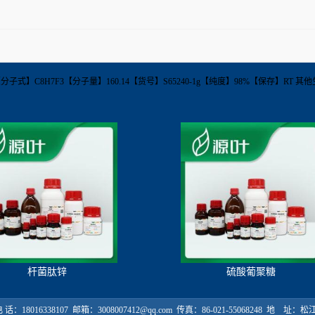
01-79-6【分子式】C8H7F3【分子量】160.14【货号】S65240-1g【纯度】98%【保存】R
杆菌肽锌
硫酸葡聚糖
18016338107 邮箱：3008007412@qq.com 传真：86-021-55068248 地 址