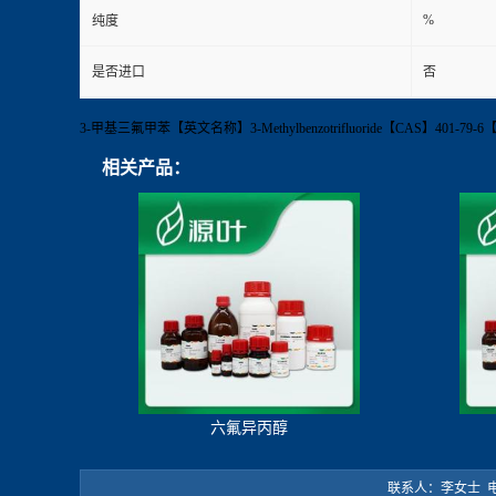
%
纯度
是否进口
否
3-甲基三氟甲苯【英文名称】3-Methylbenzotrifluoride【CAS】4
相关产品：
六氟异丙醇
联系人：李女士 电 话：