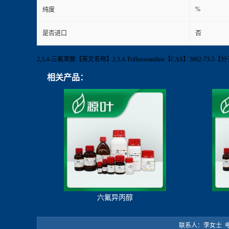
%
纯度
是否进口
否
2,3,4-三氟苯胺【英文名称】2,3,4-Trifluoroaniline【CAS】38
相关产品：
六氟异丙醇
联系人：李女士 电 话：