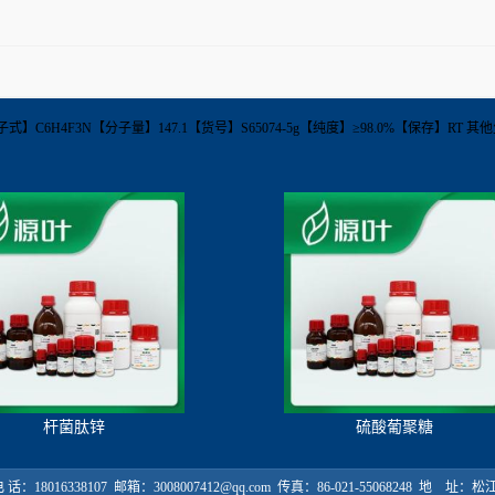
62-73-5【分子式】C6H4F3N【分子量】147.1【货号】S65074-5g【纯度】≥98.0%【保存
杆菌肽锌
硫酸葡聚糖
18016338107 邮箱：3008007412@qq.com 传真：86-021-55068248 地 址