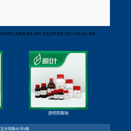
】RT 其他生化试剂 ;类黄色液体; 源叶 生化试剂专家;20万+产品,6万+现货。
透明质酸钠
：松江区长塔路465号6幢