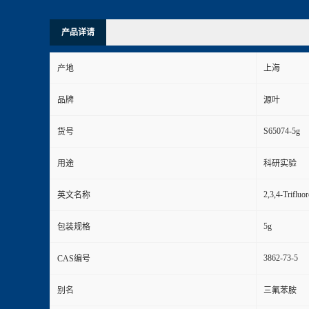
产品详请
产地
上海
品牌
源叶
S65074-5g
货号
用途
科研实验
2,3,4-Trifluor
英文名称
5g
包装规格
3862-73-5
CAS编号
别名
三氟苯胺