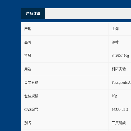
产品详请
产地
上海
品牌
源叶
S42657-10g
货号
用途
科研实验
Phosphoric A
英文名称
10g
包装规格
14335-33-2
CAS编号
别名
三氘磷酸