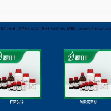
【分子式】D3O4P【分子量】101.02【货号】S42657-10g【纯度】≥99 atom% D, 85 wt
杆菌肽锌
硫酸葡聚糖