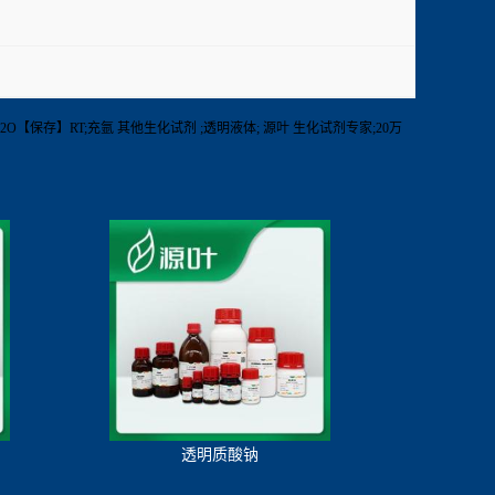
.% in D2O【保存】RT;充氩 其他生化试剂 ;透明液体; 源叶 生化试剂专家;20万
透明质酸钠