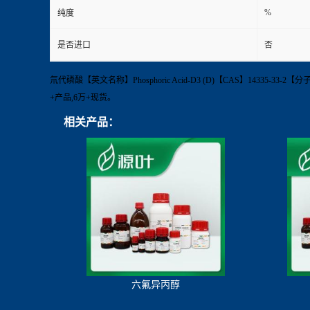
%
纯度
是否进口
否
氘代磷酸【英文名称】Phosphoric Acid-D3 (D)【CAS】14335-33-2
+产品,6万+现货。
相关产品：
六氟异丙醇