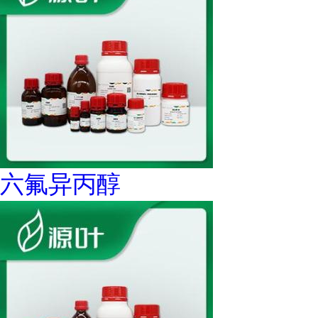
六氟异丙醇