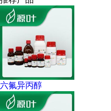
六氟异丙醇