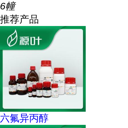
6幢
推荐产品
六氟异丙醇