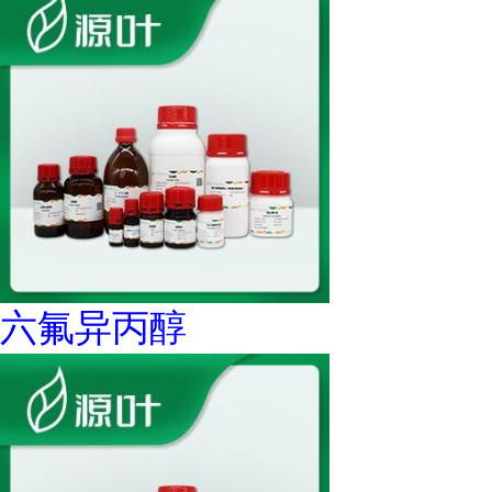
六氟异丙醇