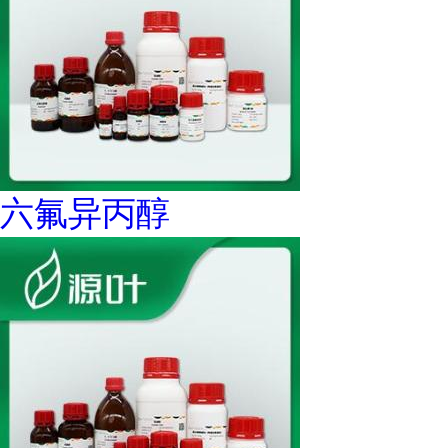
六氟异丙醇