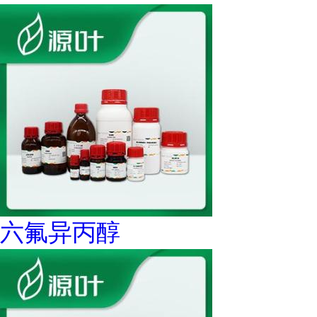
六氟异丙醇