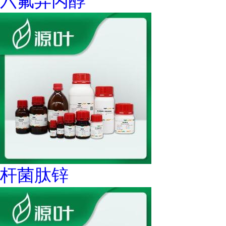
六氟异丙醇
杆菌肽锌