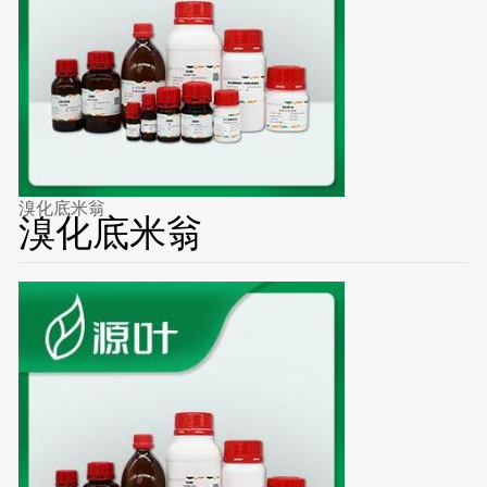
溴化底米翁
溴化底米翁