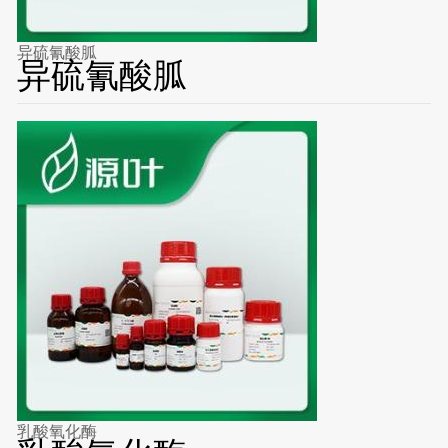
异硫氰酸胍
异硫氰酸胍
乳酸氧化酶