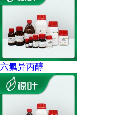
六氟异丙醇