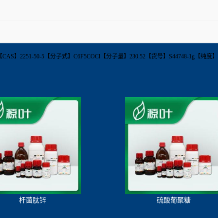
oyl chloride【CAS】2251-50-5【分子式】C6F5COCl【分子量】230.52【货号】S447
杆菌肽锌
硫酸葡聚糖