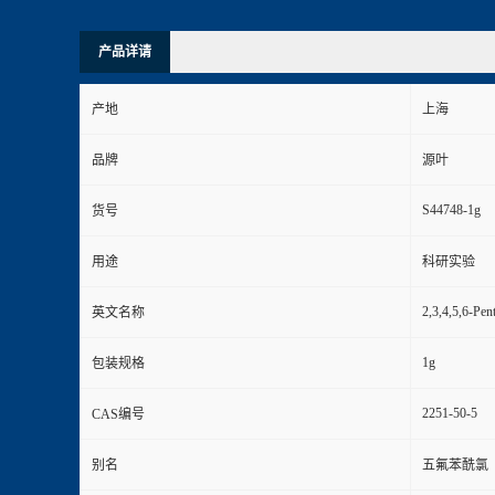
产品详请
产地
上海
品牌
源叶
S44748-1g
货号
用途
科研实验
2,3,4,5,6-Pen
英文名称
1g
包装规格
2251-50-5
CAS编号
别名
五氟苯酰氯