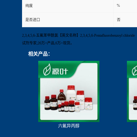
%
纯度
是否进口
否
2,3,4,5,6-五氟苯甲酰氯【英文名称】2,3,4,5,6-Pentafluorobenz
试剂专家;20万+产品,6万+现货。
相关产品：
六氟异丙醇