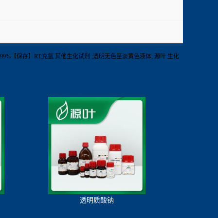
48-1g【纯度】99%【保存】RT;充氩 其他生化试剂 ;透明无色至淡黄色液体; 源叶 生化
透明质酸钠