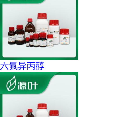
六氟异丙醇