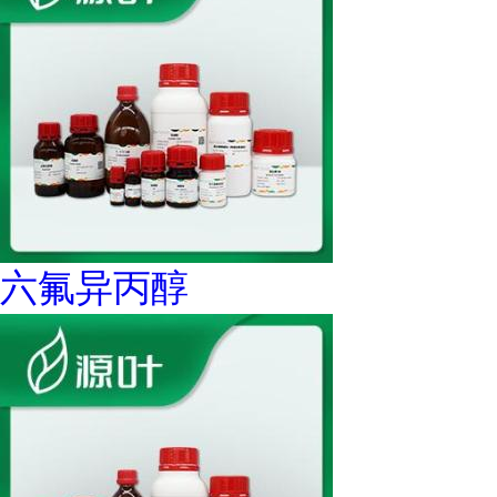
六氟异丙醇