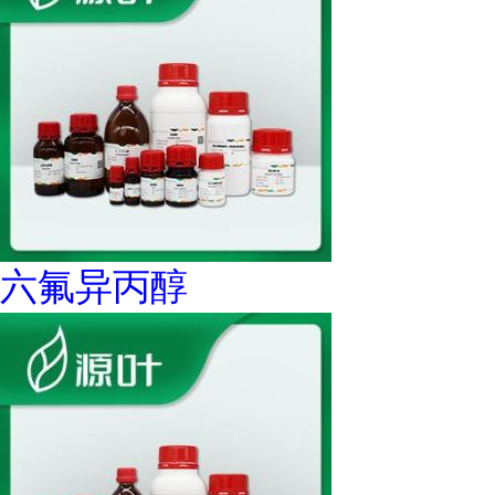
六氟异丙醇