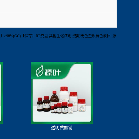
50mg【纯度】≥98%(GC)【保存】RT;充氩 其他生化试剂 ;透明无色至淡黄色液体; 源
透明质酸钠