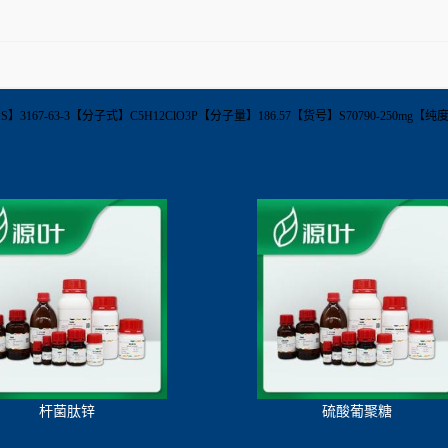
ate【CAS】3167-63-3【分子式】C5H12ClO3P【分子量】186.57【货号】S70790-2
杆菌肽锌
硫酸葡聚糖