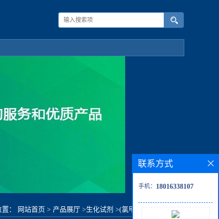
联系方式
手机：
18016338107
位置：
网站首页
>
产品展厅
>
生化试剂
>
(氯甲基)膦酸二乙酯