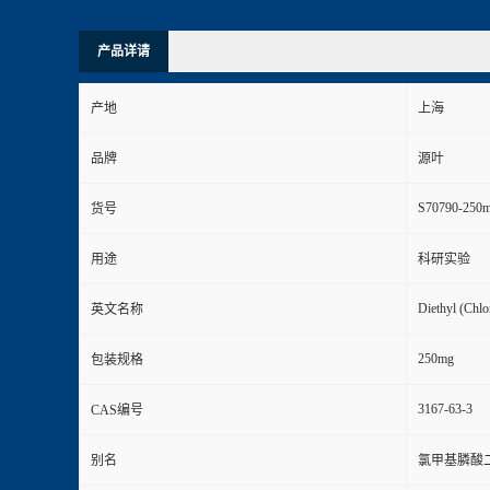
产品详请
产地
上海
品牌
源叶
S70790-250
货号
用途
科研实验
Diethyl (Chl
英文名称
250mg
包装规格
3167-63-3
CAS编号
别名
氯甲基膦酸