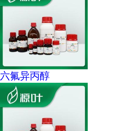
六氟异丙醇