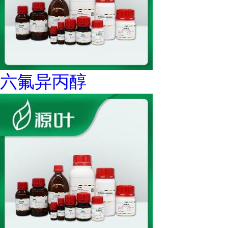
六氟异丙醇