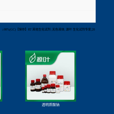
5ml【纯度】≥98%(GC)【保存】RT 其他生化试剂 ;无色液体; 源叶 生化试剂专家;20
透明质酸钠