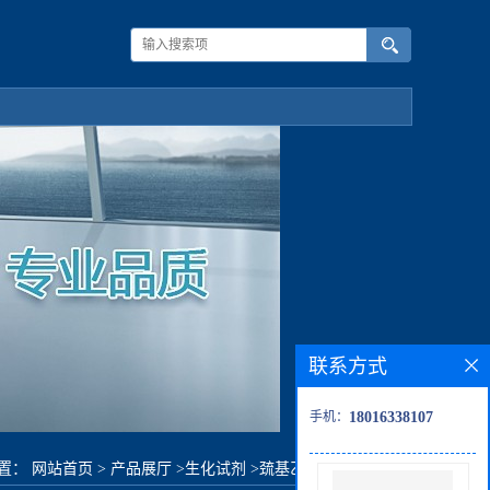
联系方式
手机：
18016338107
置：
网站首页
>
产品展厅
>
生化试剂
>
巯基乙酸-2-乙基己酯