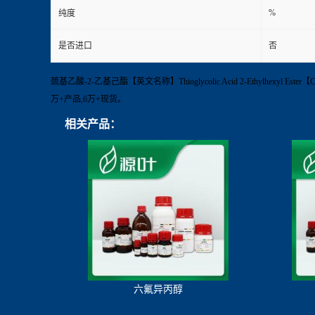
%
纯度
是否进口
否
巯基乙酸-2-乙基己酯【英文名称】Thioglycolic Acid 2-Ethylhexyl
万+产品,6万+现货。
相关产品：
六氟异丙醇