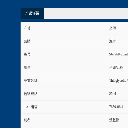
产品详请
产地
上海
品牌
源叶
S67969-25ml
货号
用途
科研实验
Thioglycolic 
英文名称
25ml
包装规格
7659-86-1
CAS编号
别名
巯基酯