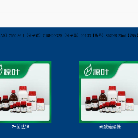
 Ester【CAS】7659-86-1【分子式】C10H20O2S【分子量】204.33【货号】S67969-2
杆菌肽锌
硫酸葡聚糖