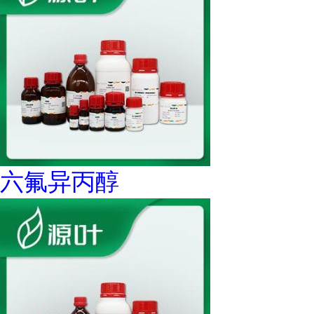
六氟异丙醇