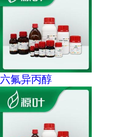
六氟异丙醇