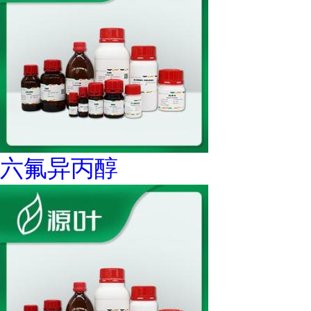
六氟异丙醇