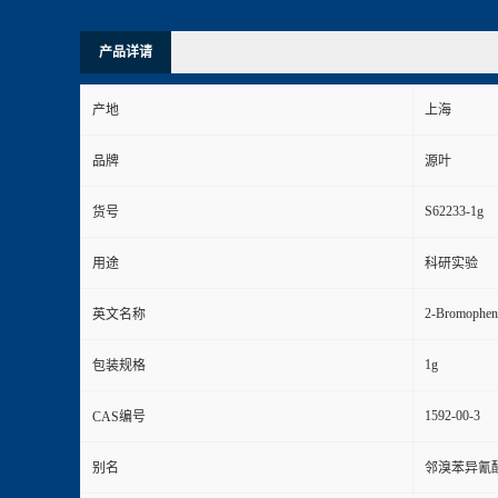
产品详请
产地
上海
品牌
源叶
S62233-1g
货号
用途
科研实验
2-Bromopheny
英文名称
1g
包装规格
1592-00-3
CAS编号
别名
邻溴苯异氰