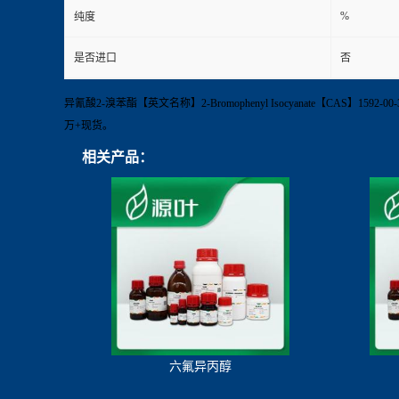
%
纯度
是否进口
否
异氰酸2-溴苯酯【英文名称】2-Bromophenyl Isocyanate【CAS】15
万+现货。
相关产品：
六氟异丙醇