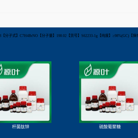
92-00-3【分子式】C7H4BrNO【分子量】198.02【货号】S62233-1g【纯度】≥98%(G
杆菌肽锌
硫酸葡聚糖