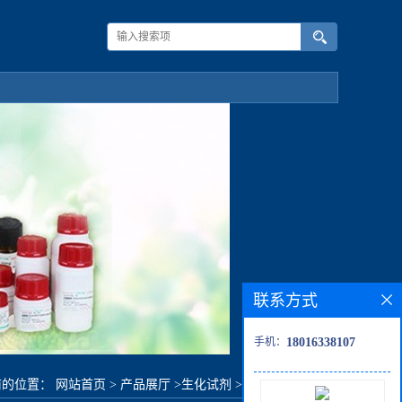
联系方式
手机：
18016338107
前的位置：
网站首页
>
产品展厅
>
生化试剂
>
异氰酸2-溴苯酯