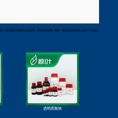
C)【保存】RT;充氩 其他生化试剂 ;亮黄色液体; 源叶 生化试剂专家;20万+产品,6
透明质酸钠