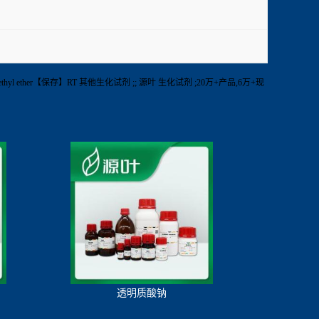
iethyl ether【保存】RT 其他生化试剂 ;; 源叶 生化试剂 ;20万+产品,6万+现
透明质酸钠