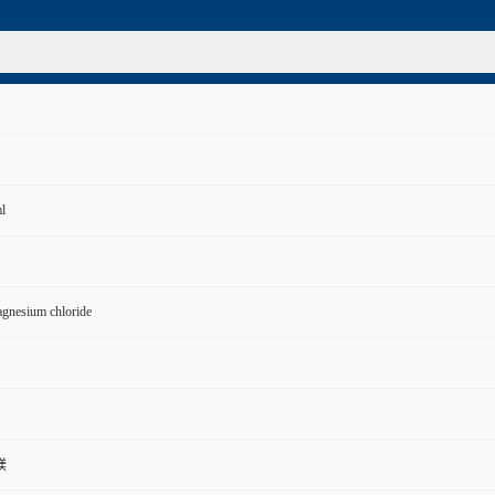
l
gnesium chloride
镁