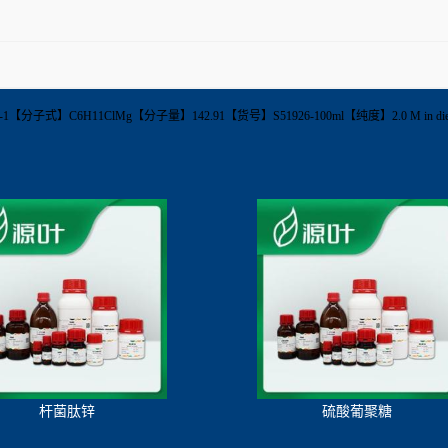
51-1【分子式】C6H11ClMg【分子量】142.91【货号】S51926-100ml【纯度】2.0 M in d
杆菌肽锌
硫酸葡聚糖