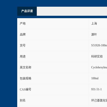
产品详请
产地
上海
品牌
源叶
S51926-100m
货号
用途
科研实验
Cyclohexylma
英文名称
100ml
包装规格
931-51-1
CAS编号
别名
环己基氯化