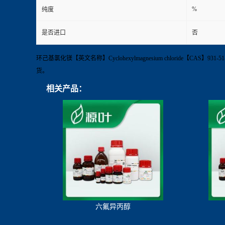
%
纯度
是否进口
否
环己基氯化镁【英文名称】Cyclohexylmagnesium chloride【CAS】931-
货。
相关产品：
六氟异丙醇