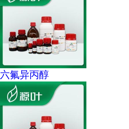
六氟异丙醇