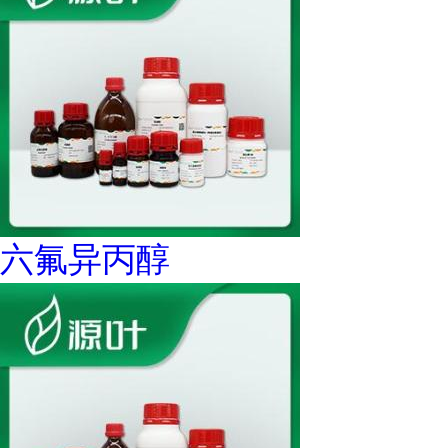
六氟异丙醇