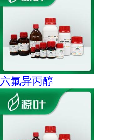
六氟异丙醇