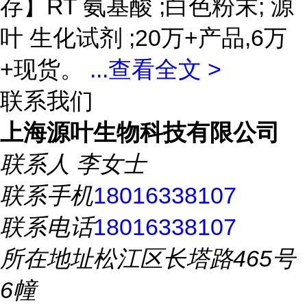
存】RT 氨基酸 ;白色粉末; 源
叶 生化试剂 ;20万+产品,6万
+现货。
...
查看全文 >
联系我们
上海源叶生物科技有限公司
联系人
李女士
联系手机
18016338107
联系电话
18016338107
所在地址
松江区长塔路465号
6幢